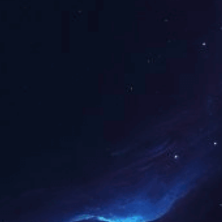
高，而且它的工作效率高，生产能力满足用户需求，可以为
焦作磁选生产线是河南开云体育·开云官方网站打造的经
0371
睐，想了解更多欢迎磁选方面的问题，欢迎来电咨询：