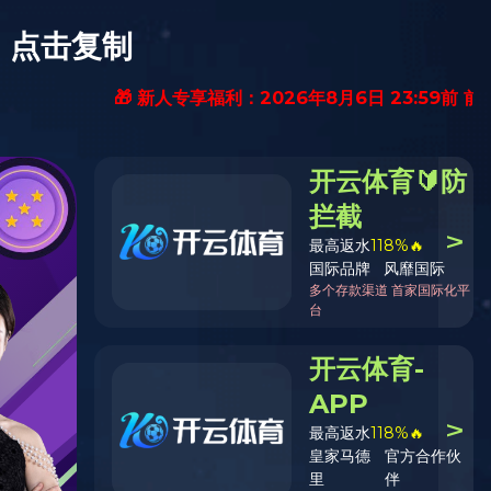
全国热线：0371-6777-2626
案例现场
视频中心
产品百科
关于红星
生产案例
、操作简单、运行稳定、磁选精度高，耗能低、噪音小，
的生产线。
磁黄铁矿、焙烧矿、钛铁矿等物料。
机、颚式破碎机、振动筛、电磁振动给料机、节能开云体