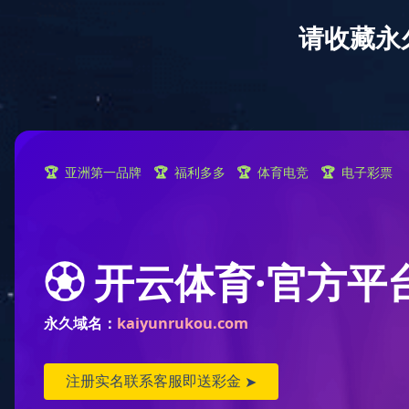
首页
开云体
当前位置：
网站首页
>
案例现场
> 案例详情