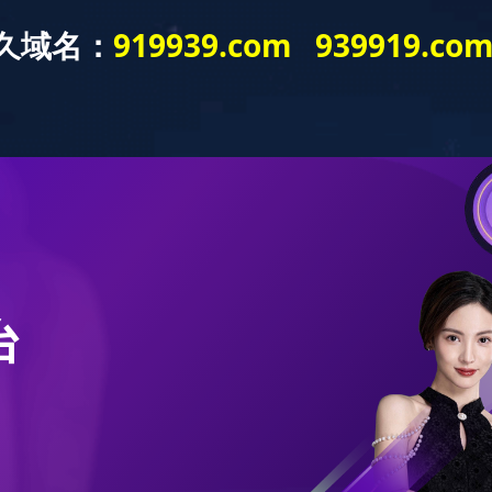
开云体育（中国）设备
回转窑设备
破碎机设备
育（中国）
河南焦作磁选
主要优势：
技术先进
属于性能优良、品质过硬
生产能力：
10-280t/h
加工物料：
磁铁矿、
设备配置：
振动给料