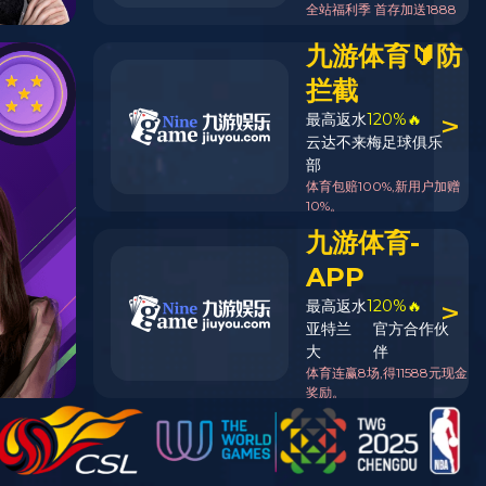
、矿山开采、电厂脱硫、石英砂、煤矿开采、混凝土搅拌
0371-6777 2626
国销售热线 :
在线咨询报价
价格标准
技术参数
相关产品