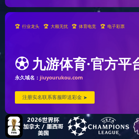
设备简介
图片