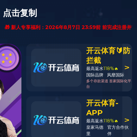
全国热线：0371-6777-2626
案例现场
视频中心
产品百科
关于红星
、运行稳定。