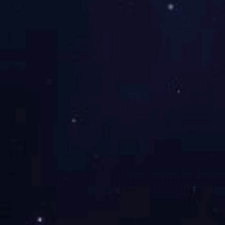
铁
价格和许多因素有关，合理的价格对用户来说非常重要
1、 合理性：在对价格制定过程中，河南开云体育·开
的设备价格相比，开云体育·开云官方网站的设备价格更合理
2、 实惠性：实惠才是硬道理，实惠的价格在一定程度
它的出售价格更实惠、更划算些。