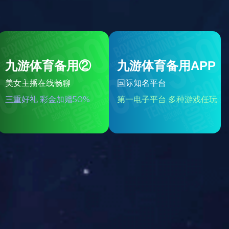
以后才
颚式破碎机
石灰破碎机