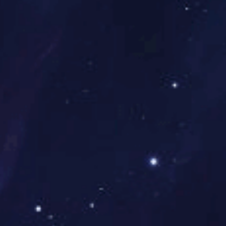
渣破碎机图片展示