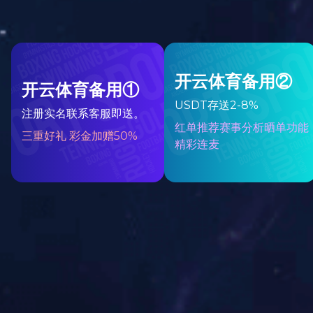
铁渣是指铁矿被充分的利用以后所形成的残留物，从专
能进行后续的处理与加工，而完成破碎加工的设