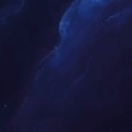
渣破碎机性能特点
，集中表现在以下几个方面：
该设备的生产能力非常大，因此工作效率更高，其产量可以达到用户的满意
其他故障，并且它的运行稳定性更强，这对用户来讲可以降低用户的操作难