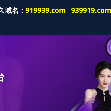
开云体育（中国）设备
回转窑设备
破碎机设备
育（中国）
铁渣破碎机
破碎比大、高产节能
进料粒度：
≤1500mm
生产能力：
1-2200t/h
总重量：
0.8-15.6t