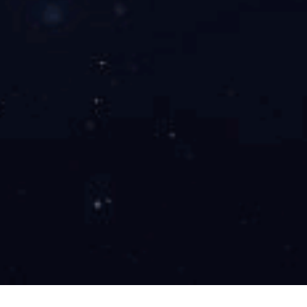
Φ2.5×50
2.5
50
3
200
0.6
Φ2.5×54
2.5
54
3.5
280
0.4
Φ2.7×42
2.7
42
3.5
320
0.1
Φ2.8×44
2.8
44
3.5
450
0.43
Φ3.0×45
3
45
3.5
500
0.5
Φ3.0×48
3
48
3.5
700
0.6
Φ3.0×60
3
60
3.5
800
0
Φ3.2×50
3.5
50
4
1000
0
Φ3.3×52
3.3
52
3.5
1300
0.26
Φ3.5×54
3.5
54
3.5
1500
0.5
Φ3.6×70
3.6
70
3.5
1800
0.2
Φ4.0×56
4
56
4
2300
0.4