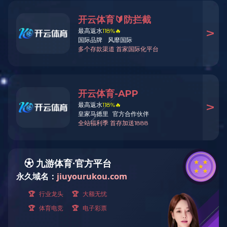
设备简介
性能优势
矿用回转窑简介