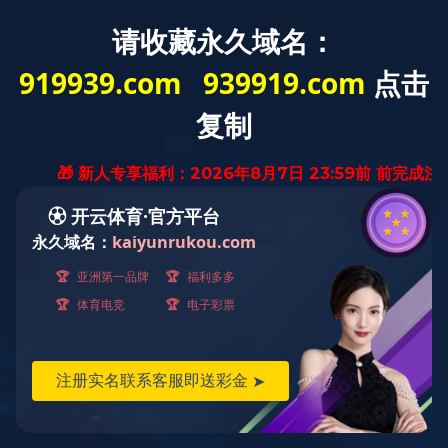
首页
开云体育（中
开云体育（中国）
当前位置：
网站首页
>
回转窑设备
> 矿用回转窑