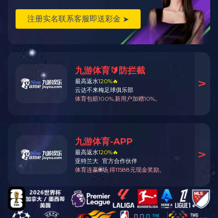
大型水泥窑也叫大型水泥回转窑，是一种建材设备，
这款设备的结构
封装置、窑头燃料装置等部分组成。
主要用于对水泥熟料进行煅烧，是水