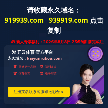
首页
开云体育（中
开云体育（中国）
当前位置：
网站首页
>
回转窑设备
> 大型水泥窑