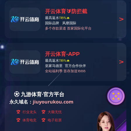
设备介绍
工作原理
大型水泥窑的介绍