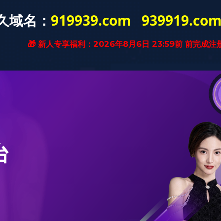
开云体育（中国）设备
回转窑设备
破碎机设备
育（中国）
体育（中国）
节能开云体
该开云体育（中国）
生产能力：
0.65-615t/h
出料粒度：
0.074-0.8
装球量：
1.5-338t