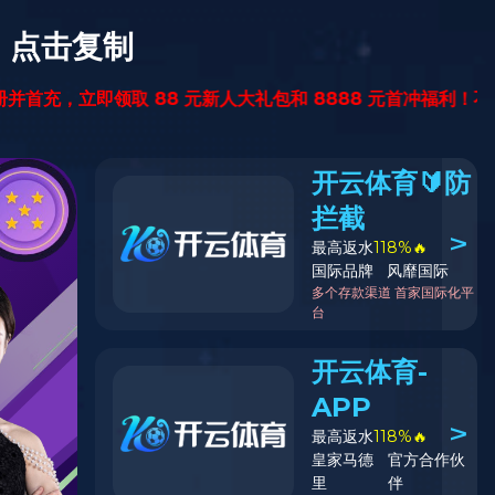
全国热线：0371-6777-2626
案例现场
视频中心
产品百科
关于红星
育（中国）
耗能低、生产能力强，功能多、品质优。
9mm