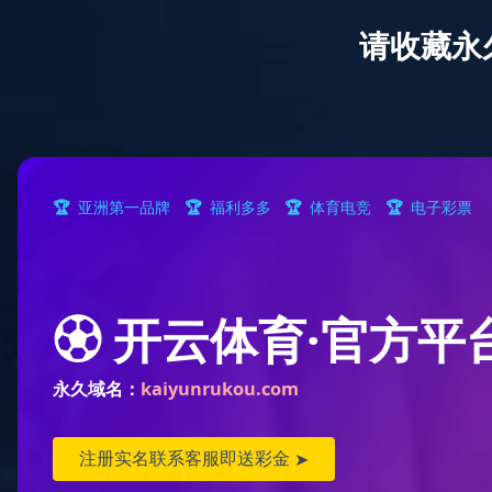
首页
开云体
当前位置：
网站首页
>
开云体育（中国）设备
> 节能开云