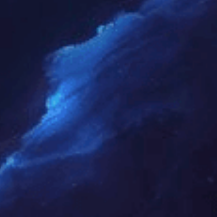
铝灰开云体育（中国）
选矿开云体育（中国）
湿式开云体育（中国）
钢渣开云体育（中国）
圆锥开云体育（中国）
格子型开云体育（中国）
间歇式开云体育（中国）
高产节能开云体育（中国）
超细开云体育（中国）
氧化铝开云体育（中国）
钾长石开云体育（中国）
矿石开云体育（中国）
石英石开云体育（中国）
煤矸石开云体育（中国）
溢流型开云体育（中国）
粉煤灰开云体育（中国）