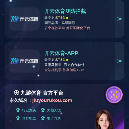
山东济宁铁矿石选矿生产案例介绍
生产情况：
首先，将大块的铁矿石原矿经给料机均匀的送到颚式
中被粉碎、研磨；之后，研磨后的铁矿石颗粒经胶带输送机被送到螺旋分
要求的铁矿石物料被送到磁选机中进行磁选分离；最后，磁选出的精矿先