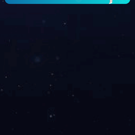
采用优质原料
发货
温馨提示：如果您需要我们的产品报价，或者有订购的需
365天全年无休接受服务请求
24小时内完成
30分钟内给予技术咨询答复
发货起12个月
版权所有：开云体育
开云足球(中国)官方网站
|
华体会体育
|
九游体育(www.jiuyou.com)官方网
站
|
开云线上官网_开云（中国）
|
开云手机端·官方版在线
|
米兰体育平
台app官网
|
乐鱼网页版登录入口
|
开云手机端·官方版在线
|
开云在线(中