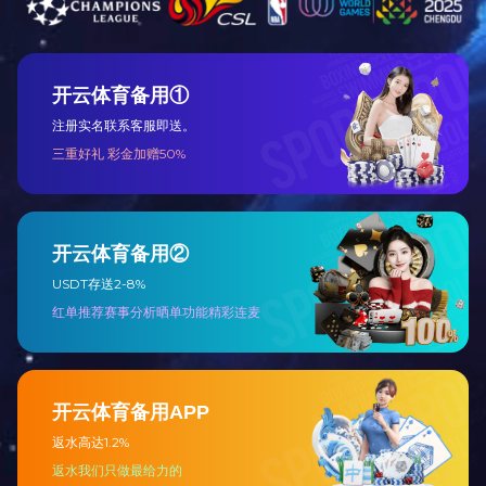
厂家推荐：
在购买生产线过程中，厂家的选择非常重要，只有优
可以提升厂家信誉度，关键还能为用户今后的使用保驾护航，确保生产线
产线过程中对质量把控相当严格，而且有着丰富的经验，因此得到了用户