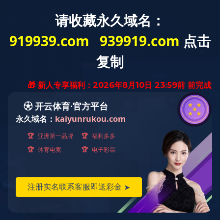
首页
开云体育（中
开云体育（中国）
当前位置：
网站首页
> 开云体育（中国）设备
开云体
开云体育（中国）作为选矿工艺中不可缺少的