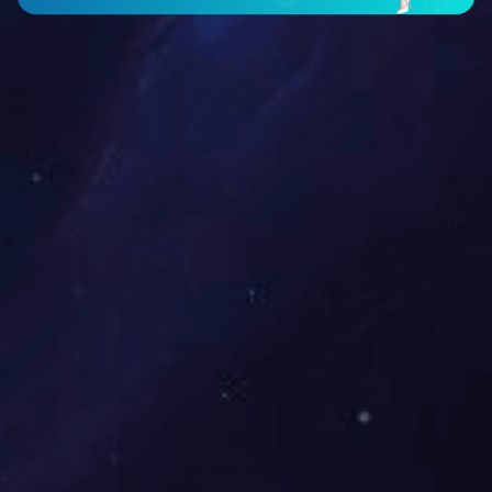
石粉开云体育（中国）
干磨开云体育（中国）
研磨精度高、效果好、质量
环保性强、生产能力高、
硬，操作方便。
低。
铜矿石开云体育（中国）
钙钛矿开云体育（中国）
可根据物料的硬度合理调节出
适用物料多、不堵料、节
料粒度，稳定性强。
环保、坚固耐磨，拆换方