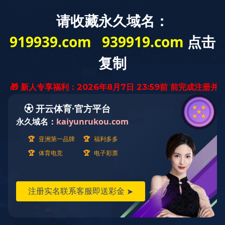
首页
开云体育（中
开云体育（中国）
当前位置：
网站首页
>
开云体育（中国）设备
> 陶瓷开云体育（中国