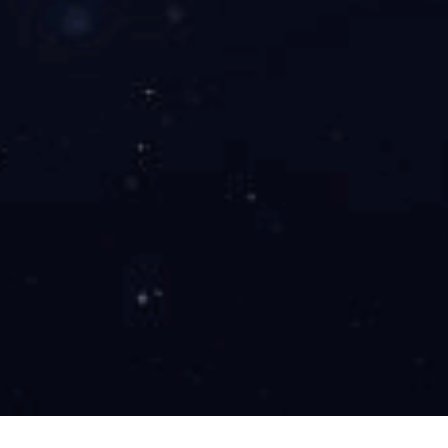
钾长石开云体育（中国）
1、钾长石开云体育（中国）内设置有内分级和自动排渣机构，可将
出机外，有效降低了机内易损件的磨损，同时也提高了产品的纯度。