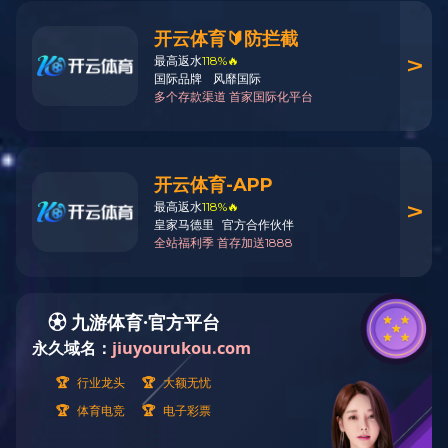
产品介绍
设备展示
冶金回转窑介绍