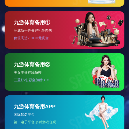
冶金回转窑展示