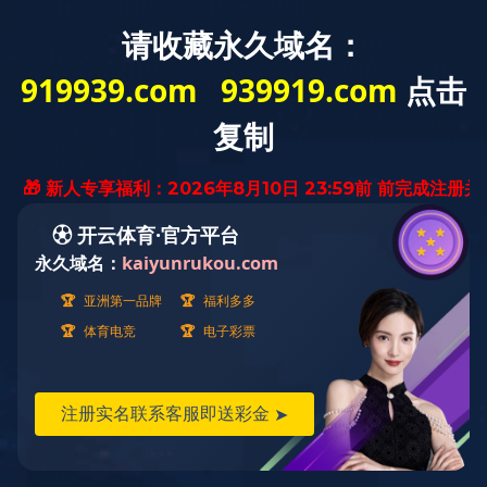
首页
开云体育（中
开云体育（中国）
当前位置：
网站首页
>
回转窑设备
> 冶金回转窑