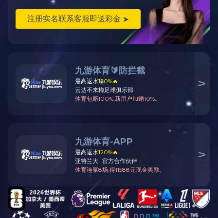
新时代，属于勇敢者、勤奋者、用心者，也属于选矿设备开云体育（中国
备开云体育（中国）也踏着新步伐，坚定不移的走向新世界。
选矿设备开云体育（中国）--节能
节能是矿山设备的行业趋势，
节能型开云体育（中国）
的耗能低，对用户
的收益。
该开云体育（中国）的密封性能好，工作过程中损耗低，因此开云体育（
运营成本。