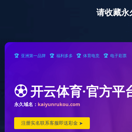
首页
开云体
当前位置：
网站首页
>
产品百科
>
开云体育（中国）百科
时产200吨的
如果您正在寻找相关产品或有其他任何问题，可随时拨打
更新时间：2021/9/2 16:04:28
发布时间：2021/9/1 16:17:01
赤铁矿是一种弱磁性矿物，主要的铁矿物有赤铁矿，假象铁
矿方法之一。下面我们一起来看下时产200吨的赤铁矿选矿设