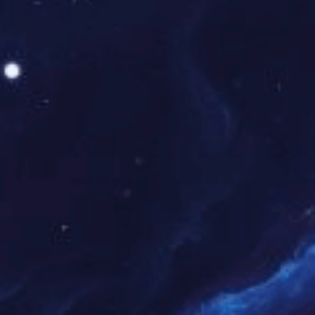
开云体育（中国）
配置一个时产200吨的赤铁矿选矿设备生产线，开云体育·开云官方网站
矿设备生产线。