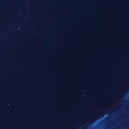
钢渣开云体育（中国）
圆锥开云体育（中国）
格子型开云体育（中国）
间歇式开云体育（中国）
超细开云体育（中国）
氧化铝开云体育（中国）
钾长石开云体育（中国）
矿石开云体育（中国）
最新新闻
水泥开云体育（中国）详细参数是多
少？工艺流程有吗？
私人也能开采金矿？附金矿选矿设备及
流程
开云体育（中国）能磨多细？小型开云
体育（中国）多少钱一台？
水泥厂磨粉加工流程有哪些？附水泥磨
粉设备介绍