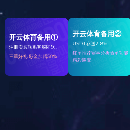
时产200吨的赤铁矿选矿设备都有哪些
赤铁矿是我国常见的矿石各类之一，开采的赤铁矿石由PE颚
料经振动筛、给料机送入开云体育（中国），由
开云体育（
道工序：分级。螺旋分级机借助固体颗粒的比重不同而在液
经过洗净和分级的矿物混合料在经过磁选机时，由于各种矿
经过磁选机初步分离后的矿物颗粒在被送入浮选机，根据不