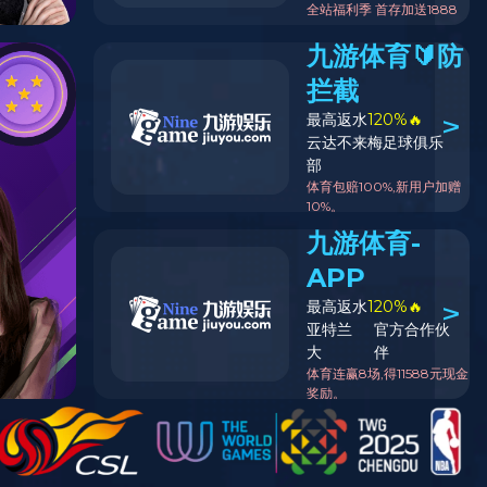
颚式破碎机
金矿开云体育（中国）