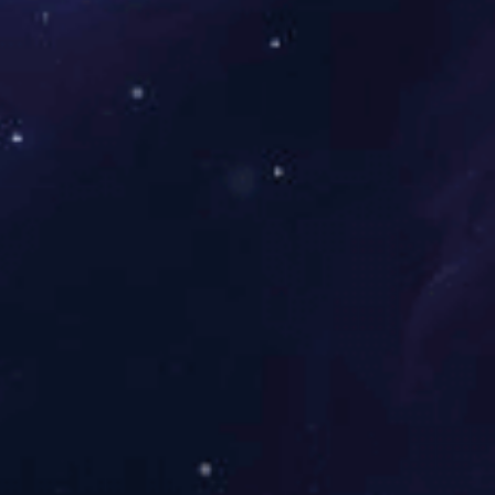
开云
2、采用磁选-浮选联合工艺，绿色环保