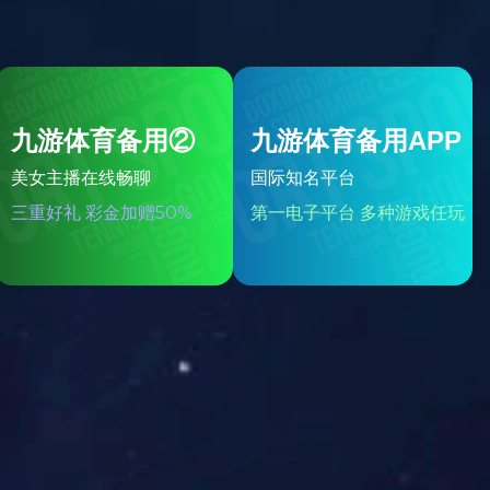
赤铜矿开云体育（中国）
高产节能开云体育（中国）
度后物
开云体育（中国）设备
入下一
开云体育（中国）
水泥开云体育（中国）
。
节能开云体育（中国）
干式开云体育（中国）
陶瓷开云体育（中国）
铝灰开云体育（中国）
所要的
选矿开云体育（中国）
湿式开云体育（中国）