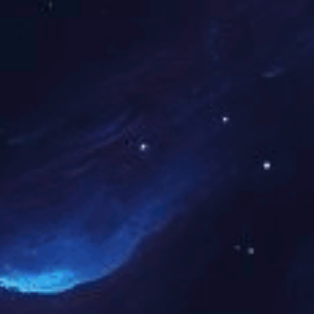
设备配置：PE颚式破碎机(粗碎）、PEX颚式破碎机（细
机、浓缩机，烘干机。
2、设计亮点
1、阶段磨矿，减少后续作业量，降低成本
磨矿分级采用开云体育（中国）与旋流器构成闭路磨矿，既
过高梯度磁选机可以抛弃部分低品位尾矿，既可以减少中矿