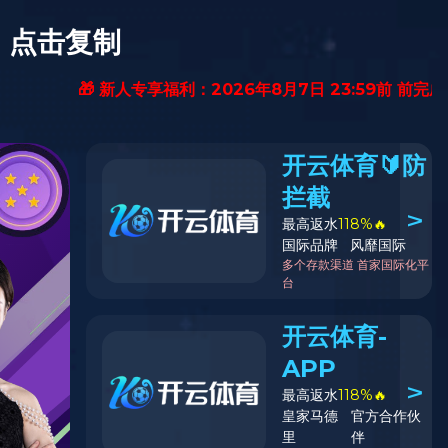
全国热线：0371-6777-2626
案例现场
视频中心
产品百科
关于红星
相关产品
询
见的选