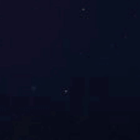
的原则，并且减小了浮选作业量，降低了成本。
，为浮选作业创造较好条件；反浮选工艺药剂制度简单，可显著减少浮选