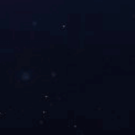
红星开云体育（中国）现货充足等
下一条：
私人也能开采金矿？附金矿选矿设备及流程
上一条
温馨提示：如果您需要我们的产品报价，或者
或者点击下方按钮和我们联系！
365天全年无休接受服务请
24小时内完成工程师派遣
求
30分钟内给予技术咨询答复
发货起12个月内免费维修