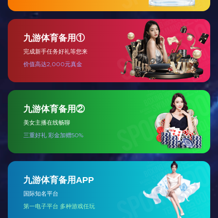
客户来厂参观开云体育（中国）
以开云体育·开云官方网站厂家生产的设备来说，这类开云体育（中国）设备时
不超过 25mm，正常情况下开云体育（中国）的出料粒度在20-200目
随时咨询当页客服人员，这里有专业经理给您解答。
开云体育（中国）研磨工作现场视频