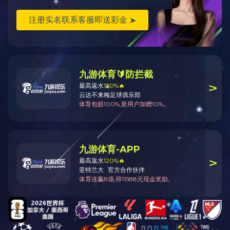
新时代，属于勇敢者、勤奋者、用心者，也属于选矿设备开云体育（中国
备开云体育（中国）也踏着新步伐，坚定不移的走向新世界。
选矿设备开云体育（中国）--节能
节能是矿山设备的行业趋势，
节能型开云体育（中国）
的耗能低，对用户
的收益。
该开云体育（中国）的密封性能好，工作过程中损耗低，因此开云体育（
运营成本。