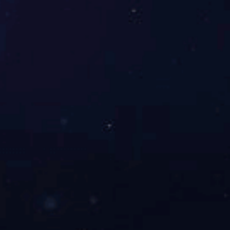
下一条：
专业开云体育（中国）厂家带领行业发展/厂家直销价格优
上一条
相关新闻
郑州铝灰开云体育（中国）高产、节能、服务好
小型节能开云体育（中国）厂家直销/节能选矿开云体育（中国）厂家报价
新款节能
质优价廉的开云体育（中国）去哪儿买？
河南地区
温馨提示：如果您需要我们的产品报价，或者
或者点击下方按钮和我们联系！
365天全年无休接受服务请
24小时内完成工程师派遣
求