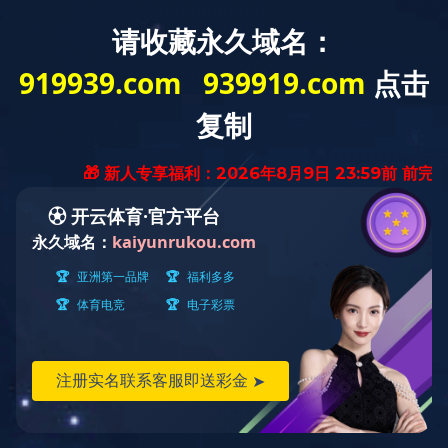
首页
开云体育（中
开云体育（中国）
当前位置：
网站首页
>
产品百科
>
开云体育（中国）百科
> 铜渣开云
铜渣开云体育（中国）生产
如果您正在寻找相关产品或有其他任何问题，可随时拨打我公司销售
更新时间：2018/8/25 18:48:23
发布时间：2016/5/13 9:14:59
铜渣开云体育（中国）
是对铜渣进行超细粉磨的主要磨矿设备，一方面能
户带来更多的经济效益，这是“双赢”的一种加工制造投资。好的铜渣开